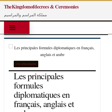
Passer
TheKingdomofdecrees & Ceremonies
au
مملكة المراسم والمراسيم
contenu
UNCATEGORIZED
Les principales
formules
diplomatiques en
français, anglais et