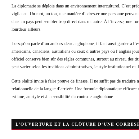
La diplomatie se déploie dans un environnement interculturel. C’est préc
vigilance. Un mot, un ton, une manière d’adresser une personne peuvent 
dans un pays peut sembler trop direct dans un autre. À l’inverse, une f
lourdeur ailleurs.
Lorsqu’on parle d’un ambassadeur anglophone, il faut aussi garder à l’e
américains, canadiens, australiens ou ceux d’autres pays où l’anglais jo
officiel conserve bien sûr des règles communes, surtout au niveau des tit
peut varier selon les traditions administratives, le style institutionnel ou 
Cette réalité invite à faire preuve de finesse. Il ne suffit pas de tradui
relationnelle de la langue d’arrivée. Une formule diplomatique efficace n
rythme, au style et à la sensibilité du contexte anglophone.
L’OUVERTURE ET LA CLÔTURE D’UNE CORRE