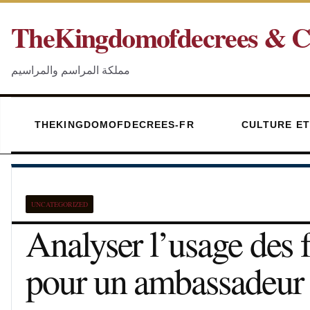
Passer
TheKingdomofdecrees & C
au
contenu
مملكة المراسم والمراسيم
THEKINGDOMOFDECREES-FR
CULTURE ET
UNCATEGORIZED
Analyser l’usage des 
pour un ambassadeur