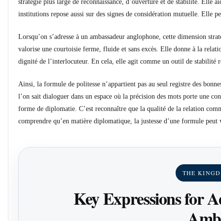
stratégie plus large de reconnaissance, d’ouverture et de stabilité. Elle ai
institutions repose aussi sur des signes de considération mutuelle. Elle p
Lorsqu’on s’adresse à un ambassadeur anglophone, cette dimension straté
valorise une courtoisie ferme, fluide et sans excès. Elle donne à la relati
dignité de l’interlocuteur. En cela, elle agit comme un outil de stabilité r
Ainsi, la formule de politesse n’appartient pas au seul registre des bonne
l’on sait dialoguer dans un espace où la précision des mots porte une con
forme de diplomatie. C’est reconnaître que la qualité de la relation com
comprendre qu’en matière diplomatique, la justesse d’une formule peut v
THE KINGD
Key Expressions for 
Amba