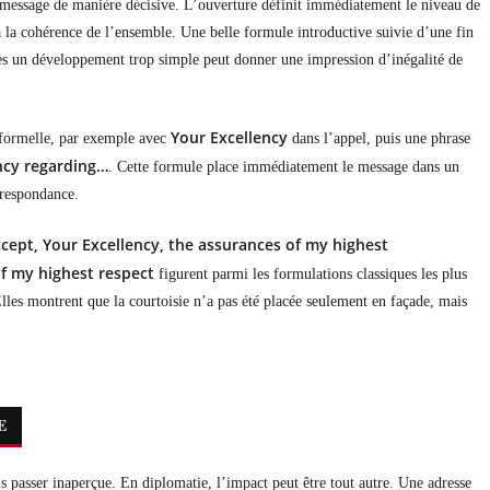
e message de manière décisive. L’ouverture définit immédiatement le niveau de
 à la cohérence de l’ensemble. Une belle formule introductive suivie d’une fin
près un développement trop simple peut donner une impression d’inégalité de
Your Excellency
 formelle, par exemple avec
dans l’appel, puis une phrase
ncy regarding…
. Cette formule place immédiatement le message dans un
orrespondance.
ccept, Your Excellency, the assurances of my highest
of my highest respect
figurent parmi les formulations classiques les plus
Elles montrent que la courtoisie n’a pas été placée seulement en façade, mais
E
s passer inaperçue. En diplomatie, l’impact peut être tout autre. Une adresse