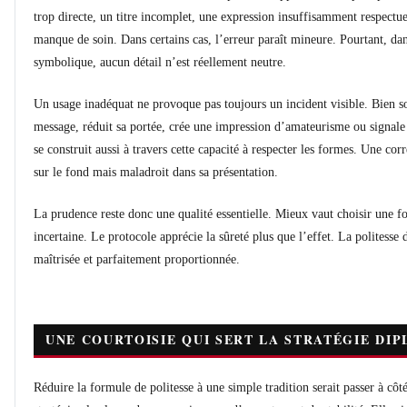
trop directe, un titre incomplet, une expression insuffisamment respec
manque de soin. Dans certains cas, l’erreur paraît mineure. Pourtant, dans
symbolique, aucun détail n’est réellement neutre.
Un usage inadéquat ne provoque pas toujours un incident visible. Bien souv
message, réduit sa portée, crée une impression d’amateurisme ou signale
se construit aussi à travers cette capacité à respecter les formes. Une c
sur le fond mais maladroit dans sa présentation.
La prudence reste donc une qualité essentielle. Mieux vaut choisir une f
incertaine. Le protocole apprécie la sûreté plus que l’effet. La politesse 
maîtrisée et parfaitement proportionnée.
UNE COURTOISIE QUI SERT LA STRATÉGIE DI
Réduire la formule de politesse à une simple tradition serait passer à côté