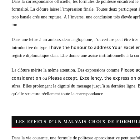
Dans la correspondance officielle, les formules de politesse encadrent l
formalité. La clôture laisse l’impression finale. Toutes deux participent
trop banale crée une rupture. À l’inverse, une conclusion très élevée a
ton.
Dans une lettre à un ambassadeur anglophone, l’ouverture peut être très
I have the honour to address Your Excelle
introductive du type
registre diplomatique clair. Elle donne une assise institutionnelle à la c
Please a
La clôture mérite la même attention. Des expressions comme
consideration
Please accept, Excellency, the expression 
ou
sûres. Elles prolongent la dignité du message jusqu’à sa dernière ligne. 
qu’elle structure réellement toute la correspondance.
LES EFFETS D’UN MAUVAIS CHOIX DE FORMUL
Dans la vie courante, une formule de politesse approximative peut parfoi