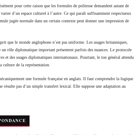
isément pour cette raison que les formules de politesse demandent autant de
varier d’un espace culturel à l’autre. Ce qui paraît suffisamment respectueux
ormule jugée normale dans un certain contexte peut donner une impression de
sprit que le monde anglophone n’est pas uniforme. Les usages britanniques,
ue un rôle diplomatique important présentent parfois des nuances. Le protocole
res et des usages diplomatiques internationaux. Pourtant, le ton général attendu
la culture de la représentation.
re mécaniquement une formule française en anglais. Il faut comprendre la logique
e résulte pas d’un simple transfert lexical. Elle suppose une adaptation au
SPONDANCE