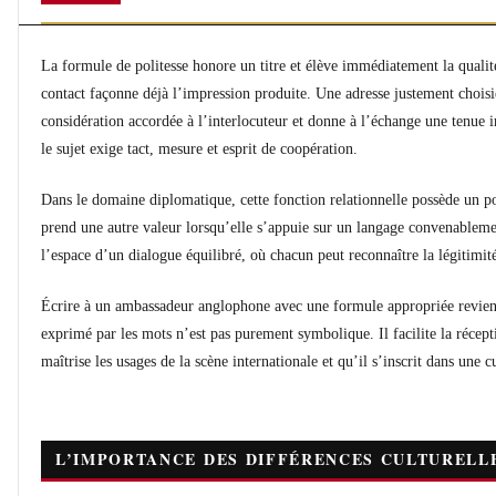
La formule de politesse honore un titre et élève immédiatement la qualit
contact façonne déjà l’impression produite. Une adresse justement choisie
considération accordée à l’interlocuteur et donne à l’échange une tenue i
le sujet exige tact, mesure et esprit de coopération.
Dans le domaine diplomatique, cette fonction relationnelle possède un p
prend une autre valeur lorsqu’elle s’appuie sur un langage convenablement a
l’espace d’un dialogue équilibré, où chacun peut reconnaître la légitimité 
Écrire à un ambassadeur anglophone avec une formule appropriée revient
exprimé par les mots n’est pas purement symbolique. Il facilite la récepti
maîtrise les usages de la scène internationale et qu’il s’inscrit dans une c
L’IMPORTANCE DES DIFFÉRENCES CULTURELL