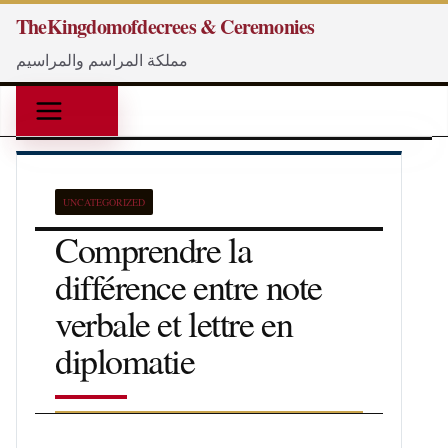
Passer
TheKingdomofdecrees & Ceremonies
au
مملكة المراسم والمراسيم
contenu
UNCATEGORIZED
Comprendre la
différence entre note
verbale et lettre en
diplomatie